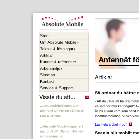
Start
Om Absolute Mobile
Teknik & lösningar
Artiklar
Kunder & referenser
Arbetsmiljö
Sitemap
Kontakt
Service & Support
Så ordnar du bättre 
- Allt du vill är att ha bra mob
...med mobiltelefonen som
väl inte för mycket begärt? N
anknytning i växeln så kan ni
år 2009 kan vem som helst ins
spara pengar.
inomhustäckning. Vi ska visa 
Läs hela artikeln (pdf)
...Absolute Mobile bygger ert
nät för GSM, 3G och 4G i ett
Scania blir mobilt m
och samma nät.