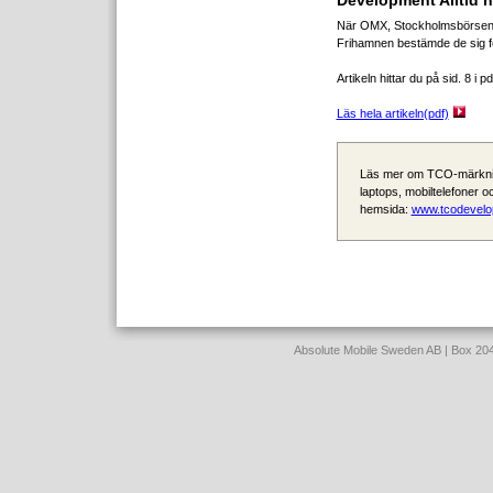
Development Alltid n
När OMX, Stockholmsbörsens äg
Frihamnen bestämde de sig för 
Artikeln hittar du på sid. 8 i 
Läs hela artikeln(pdf)
Läs mer om TCO-märknin
laptops, mobiltelefoner
hemsida:
www.tcodevel
Absolute Mobile Sweden AB | Box 2040