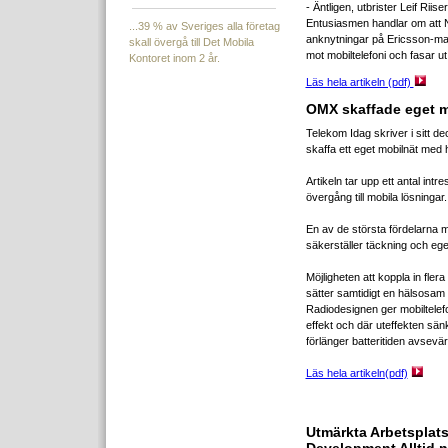
- Äntligen, utbrister Leif Riis
Entusiasmen handlar om att N
...39 % av Sveriges alla företag
anknytningar på Ericsson-mané
skall övergå till Det Mobila
mot mobiltelefoni och fasar u
Kontoret inom 2 år.
Läs hela artikeln (pdf)
OMX skaffade eget m
Telekom Idag skriver i sitt
skaffa ett eget mobilnät med 
Artikeln tar upp ett antal intr
övergång till mobila lösningar.
En av de största fördelarna 
säkerställer täckning och eg
Möjligheten att koppla in fler
sätter samtidigt en hälsosam
Radiodesignen ger mobiltelefo
effekt och där uteffekten sä
förlänger batteritiden avsevär
Läs hela artikeln(pdf)
Utmärkta Arbetsplats